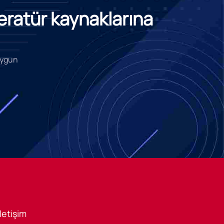
teratür kaynaklarına
 uygun
İletişim