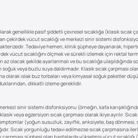
larak genellikle pasif şiddetli çevresel sıcaklığa (klasik sıcak
n çekirdek vücut sıcaklığı ve merkezi sinir sistemi disfonksiy
 karakterizedir. Tedaviye hemen, klinik şüpheye dayanarak, hip
irdek vücut sıcaklığını ölçmek ve sürekli izlemek için rektal te
n az olacak şekilde ayarlanmalı ve bu sıcaklığa ulaşıldığında 
 soğuk veya buzlu suya daldırmadır. Klasik sıcak çarpması olan 
ma olarak ıslak buz torbaları veya kimyasal soğuk paketler dü
duklarından, dikkatli izleme gereklidir.
e merkezi sinir sistemi disfonksiyonu (örneğin, kafa karışıklığı
 klasik veya egzersiyon sıcak çarpması olarak ikiye ayrılır. Sıc
k semptomlar (yoğun susuzluk, zayıflık, anksiyete, baş dönmesi,
alığıdır. Sıcak yorgunluğu tedavi edilmezse sıcak çarpmasına ile
çarpması şüphesi olan hastalarda yükselmiş vücut sıcaklığı ()