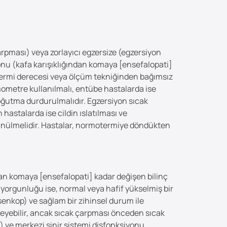
 çarpması) veya zorlayıcı egzersize (egzersiyon
onu (kafa karışıklığından komaya [ensefalopati]
ertermi derecesi veya ölçüm tekniğinden bağımsız
rmometre kullanılmalı, entübe hastalarda ise
soğutma durdurulmalıdır. Egzersiyon sıcak
hastalarda ise cildin ıslatılması ve
şünülmelidir. Hastalar, normotermiye döndükten
ndan komaya [ensefalopati] kadar değişen bilinç
ak yorgunluğu ise, normal veya hafif yükselmiş bir
 senkop) ve sağlam bir zihinsel durum ile
rleyebilir, ancak sıcak çarpması önceden sıcak
 ve merkezi sinir sistemi disfonksiyonu