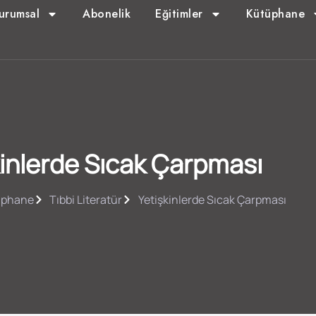
urumsal
Abonelik
Eğitimler
Kütüphane
kinlerde Sıcak Çarpması
üphane
Tıbbi Literatür
Yetişkinlerde Sıcak Çarpması