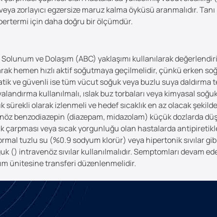
 veya zorlayıcı egzersize maruz kalma öyküsü aranmalıdır. Tanı iç
pertermi için daha doğru bir ölçümdür.
 Solunum ve Dolaşım (ABC) yaklaşımı kullanılarak değerlendiril
narak hemen hızlı aktif soğutmaya geçilmelidir, çünkü erken soğ
atik ve güvenli ise tüm vücut soğuk veya buzlu suya daldırma t
havalandırma kullanılmalı, ıslak buz torbaları veya kimyasal soğ
k sürekli olarak izlenmeli ve hedef sıcaklık en az olacak şekil
venöz benzodiazepin (diazepam, midazolam) küçük dozlarda düş
ıcak çarpması veya sıcak yorgunluğu olan hastalarda antipireti
mal tuzlu su (%0.9 sodyum klorür) veya hipertonik sıvılar gibi i
 () intravenöz sıvılar kullanılmalıdır. Semptomları devam ed
ım ünitesine transferi düzenlenmelidir.