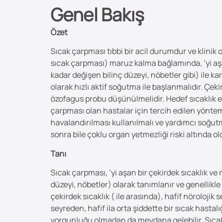
Genel Bakış
Özet
Sıcak çarpması tıbbi bir acil durumdur ve klinik o
sıcak çarpması) maruz kalma bağlamında, ‘yi aşa
kadar değişen bilinç düzeyi, nöbetler gibi) ile
olarak hızlı aktif soğutma ile başlanmalıdır. Çek
özofagus probu düşünülmelidir. Hedef sıcaklık e
çarpması olan hastalar için tercih edilen yöntem
havalandırılması kullanılmalı ve yardımcı soğut
sonra bile çoklu organ yetmezliği riski altında ol
Tanı
Sıcak çarpması, ‘yi aşan bir çekirdek sıcaklık v
düzeyi, nöbetler) olarak tanımlanır ve genellikle
çekirdek sıcaklık ( ile arasında), hafif nöroloji
seyreden, hafif ila orta şiddette bir sıcak hast
yorgunluğu olmadan da meydana gelebilir. Sıcak 