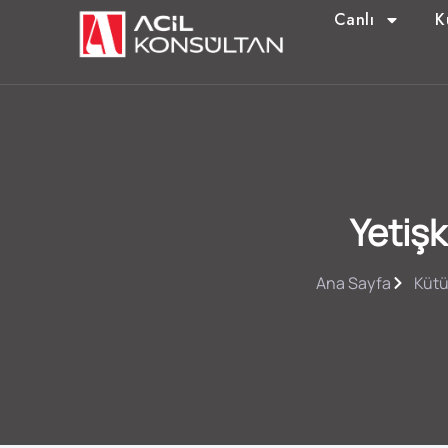
Canlı
K
Yetiş
Ana Sayfa
Küt