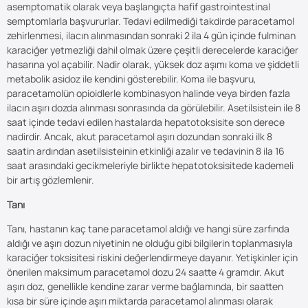
asemptomatik olarak veya başlangıçta hafif gastrointestinal
semptomlarla başvururlar. Tedavi edilmediği takdirde paracetamol
zehirlenmesi, ilacın alınmasından sonraki 2 ila 4 gün içinde fulminan
karaciğer yetmezliği dahil olmak üzere çeşitli derecelerde karaciğer
hasarına yol açabilir. Nadir olarak, yüksek doz aşımı koma ve şiddetli
metabolik asidoz ile kendini gösterebilir. Koma ile başvuru,
paracetamolün opioidlerle kombinasyon halinde veya birden fazla
ilacın aşırı dozda alınması sonrasında da görülebilir. Asetilsistein ile 8
saat içinde tedavi edilen hastalarda hepatotoksisite son derece
nadirdir. Ancak, akut paracetamol aşırı dozundan sonraki ilk 8
saatin ardından asetilsisteinin etkinliği azalır ve tedavinin 8 ila 16
saat arasındaki gecikmeleriyle birlikte hepatotoksisitede kademeli
bir artış gözlemlenir.
Tanı
Tanı, hastanın kaç tane paracetamol aldığı ve hangi süre zarfında
aldığı ve aşırı dozun niyetinin ne olduğu gibi bilgilerin toplanmasıyla
karaciğer toksisitesi riskini değerlendirmeye dayanır. Yetişkinler için
önerilen maksimum paracetamol dozu 24 saatte 4 gramdır. Akut
aşırı doz, genellikle kendine zarar verme bağlamında, bir saatten
kısa bir süre içinde aşırı miktarda paracetamol alınması olarak