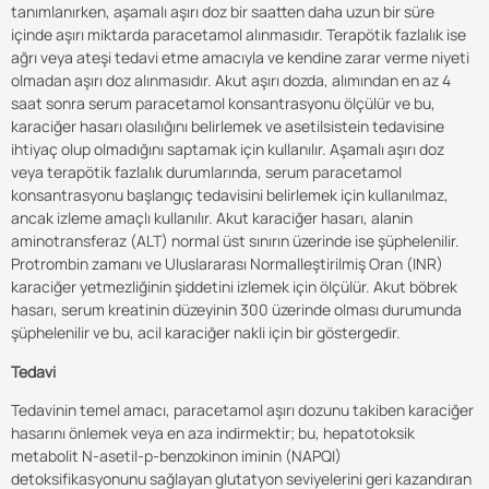
tanımlanırken, aşamalı aşırı doz bir saatten daha uzun bir süre
içinde aşırı miktarda paracetamol alınmasıdır. Terapötik fazlalık ise
ağrı veya ateşi tedavi etme amacıyla ve kendine zarar verme niyeti
olmadan aşırı doz alınmasıdır. Akut aşırı dozda, alımından en az 4
saat sonra serum paracetamol konsantrasyonu ölçülür ve bu,
karaciğer hasarı olasılığını belirlemek ve asetilsistein tedavisine
ihtiyaç olup olmadığını saptamak için kullanılır. Aşamalı aşırı doz
veya terapötik fazlalık durumlarında, serum paracetamol
konsantrasyonu başlangıç tedavisini belirlemek için kullanılmaz,
ancak izleme amaçlı kullanılır. Akut karaciğer hasarı, alanin
aminotransferaz (ALT) normal üst sınırın üzerinde ise şüphelenilir.
Protrombin zamanı ve Uluslararası Normalleştirilmiş Oran (INR)
karaciğer yetmezliğinin şiddetini izlemek için ölçülür. Akut böbrek
hasarı, serum kreatinin düzeyinin 300 üzerinde olması durumunda
şüphelenilir ve bu, acil karaciğer nakli için bir göstergedir.
Tedavi
Tedavinin temel amacı, paracetamol aşırı dozunu takiben karaciğer
hasarını önlemek veya en aza indirmektir; bu, hepatotoksik
metabolit N-asetil-p-benzokinon iminin (NAPQI)
detoksifikasyonunu sağlayan glutatyon seviyelerini geri kazandıran