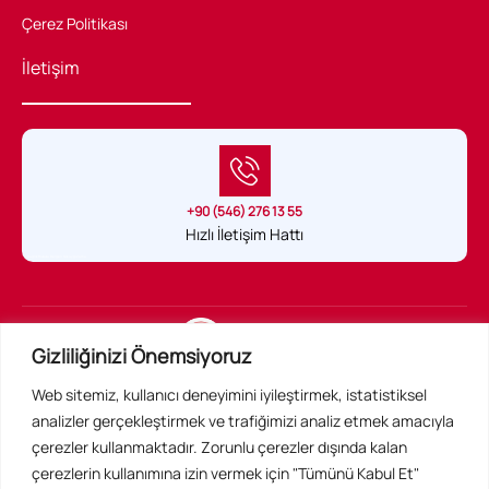
Çerez Politikası
İletişim
+90 (546) 276 13 55
Hızlı İletişim Hattı
Sağlık Hukuku Belgeli tek uygulama
Gizliliğinizi Önemsiyoruz
Web sitemiz, kullanıcı deneyimini iyileştirmek, istatistiksel
Acil Konsültan Resmi Web Sitesidir ©
analizler gerçekleştirmek ve trafiğimizi analiz etmek amacıyla
Tüm Hakları Saklıdır
çerezler kullanmaktadır. Zorunlu çerezler dışında kalan
çerezlerin kullanımına izin vermek için "Tümünü Kabul Et"