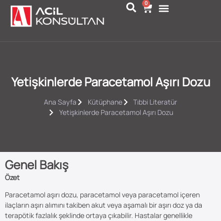
0
Yetişkinlerde Paracetamol Aşırı Dozu
Ana Sayfa
Kütüphane
Tıbbi Literatür
Yetişkinlerde Paracetamol Aşırı Dozu
Genel Bakış
Özet
Paracetamol aşırı dozu, paracetamol veya paracetamol içeren
ilaçların aşırı alımını takiben akut veya aşamalı bir aşırı doz ya da
terapötik fazlalık şeklinde ortaya çıkabilir. Hastalar genellikle