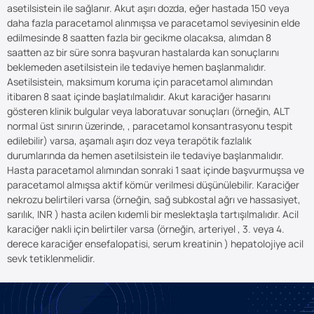
asetilsistein ile sağlanır. Akut aşırı dozda, eğer hastada 150 veya
daha fazla paracetamol alınmışsa ve paracetamol seviyesinin elde
edilmesinde 8 saatten fazla bir gecikme olacaksa, alımdan 8
saatten az bir süre sonra başvuran hastalarda kan sonuçlarını
beklemeden asetilsistein ile tedaviye hemen başlanmalıdır.
Asetilsistein, maksimum koruma için paracetamol alımından
itibaren 8 saat içinde başlatılmalıdır. Akut karaciğer hasarını
gösteren klinik bulgular veya laboratuvar sonuçları (örneğin, ALT
normal üst sınırın üzerinde, , paracetamol konsantrasyonu tespit
edilebilir) varsa, aşamalı aşırı doz veya terapötik fazlalık
durumlarında da hemen asetilsistein ile tedaviye başlanmalıdır.
Hasta paracetamol alımından sonraki 1 saat içinde başvurmuşsa ve
paracetamol almışsa aktif kömür verilmesi düşünülebilir. Karaciğer
nekrozu belirtileri varsa (örneğin, sağ subkostal ağrı ve hassasiyet,
sarılık, INR ) hasta acilen kıdemli bir meslektaşla tartışılmalıdır. Acil
karaciğer nakli için belirtiler varsa (örneğin, arteriyel , 3. veya 4.
derece karaciğer ensefalopatisi, serum kreatinin ) hepatolojiye acil
sevk tetiklenmelidir.