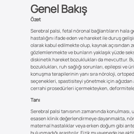
Genel Bakış
Özet
Serebral palsi, fetal nöronal bağlantıların hala
hastalığını ifade eden ve hareket ile duruş gel
olarak kabul edilmekte olup, kaynak açısından z
gözlemlenmekte ve bunların yaklaşık yüzde seksan
diskinetik hareket bozuklukları da mevcuttur. Bu
bozuklukları, ruh sağlığı sorunları, epilepsi ve ü
konuşma terapilerinin yanı sıra nöroloji, ortopedi,
seçenekleri, spastisiteyi yönetmek için ağızdan a
cerrahi prosedürleri içermekteyken, deformiteler
Tanı
Serebral palsi tanısının zamanında konulması, u
esasen klinik değerlendirmeye dayanmakta, nör
maternal hastalıklar veya erken doğum gibi ante
bulunmadığı araştırılır. Fizik muayenede ise akti