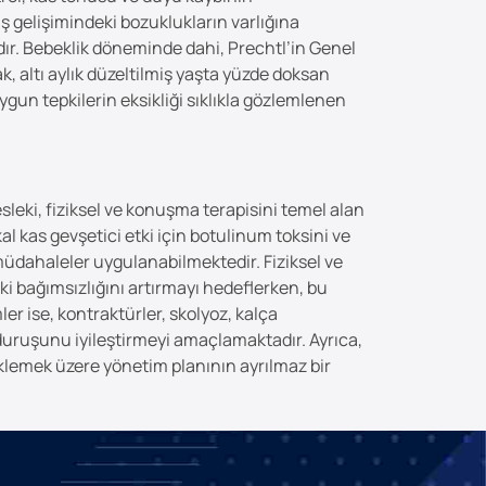
uş gelişimindeki bozuklukların varlığına
adır. Bebeklik döneminde dahi, Prechtl’in Genel
 altı aylık düzeltilmiş yaşta yüzde doksan
ygun tepkilerin eksikliği sıklıkla gözlemlenen
mesleki, fiziksel ve konuşma terapisini temel alan
kal kas gevşetici etki için botulinum toksini ve
 müdahaleler uygulanabilmektedir. Fiziksel ve
ki bağımsızlığını artırmayı hedeflerken, bu
r ise, kontraktürler, skolyoz, kalça
 duruşunu iyileştirmeyi amaçlamaktadır. Ayrıca,
eklemek üzere yönetim planının ayrılmaz bir