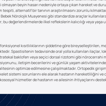
eyici olmayan beyin hasarı nedeniyle ortaya çıkan hareket ve dur
 tespiti, alternatif bir tanının araştırılmasını zorunlu kılmakt
ek Nörolojik Muayenesi gibi standardize araçlar kullanılarak,
 bu değerlendirmelerde ilkel reflekslerin kalıcılığı veya yaşa u
 fonksiyonel kısıtlılıklarının şiddetine göre bireyselleştirilen, 
tedir. Spastisitenin tedavisinde oral yolla kullanılan ilaçlar, lo
intratekal baklofen veya seçici dorsal rizotomi gibi nörocerrahi
iyonunu, iletişim becerilerini ve günlük yaşam aktivitelerinde
esinin optimize edilmesine çalışılmaktadır. Ortopedik girişimle
elet sistemi sorunlarını ele alarak hastanın hareketliliğini ve
ikososyal hizmetler de hastanın ve ailesinin ihtiyaçlarını dest