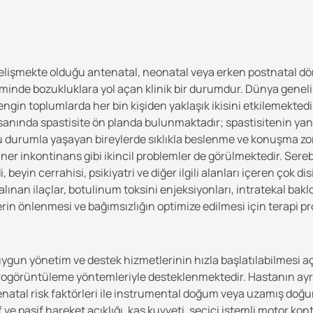
 gelişmekte olduğu antenatal, neonatal veya erken postnatal dö
işiminde bozukluklara yol açan klinik bir durumdur. Dünya gene
engin toplumlarda her bin kişiden yaklaşık ikisini etkilemekte
ında spastisite ön planda bulunmaktadır; spastisitenin yanı sı
 durumla yaşayan bireylerde sıklıkla beslenme ve konuşma zorlu
riner inkontinans gibi ikincil problemler de görülmektedir. Sereb
 beyin cerrahisi, psikiyatri ve diğer ilgili alanları içeren çok di
lınan ilaçlar, botulinum toksini enjeksiyonları, intratekal bakl
in önlenmesi ve bağımsızlığın optimize edilmesi için terapi pr
ygun yönetim ve destek hizmetlerinin hızla başlatılabilmesi 
ogörüntüleme yöntemleriyle desteklenmektedir. Hastanın ayrı
natal risk faktörleri ile instrumental doğum veya uzamış doğum
f ve pasif hareket açıklığı, kas kuvveti, seçici istemli motor ko