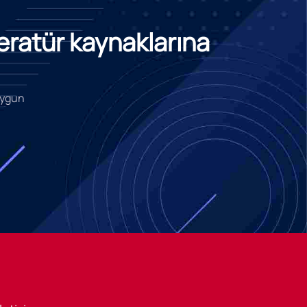
teratür kaynaklarına
 uygun