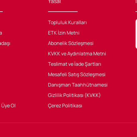
Yasal
Topluluk Kuralları
a
ETK İzin Metni
adaşı
Abonelik Sözleşmesi
KVKK ve Aydınlatma Metni
Teslimat ve İade Şartları
Mesafeli Satış Sözleşmesi
Danışman Taahhütnamesi
Gizlilik Politikası (KVKK)
/ Üye Ol
Çerez Politikası