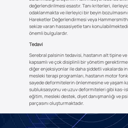
değerlendirilmesi esastır. Tanı kriterleri, ilerl
odaklanmakta ve ilerleyici bir beyin bozulmasının
Hareketler Değerlendirmesi veya Hammersmith Beb
sekize varan hassasiyetle tanı konulabilmektedir;
önemli bulgulardır.
Tedavi
Serebral palsinin tedavisi, hastanın alt tipine ve
kapsamlı ve çok disiplinli bir yönetim gerektirmek
diğer enjeksiyonlar ile daha şiddetli vakalarda 
mesleki terapi programları, hastanın motor fonks
sayede deformitelerin önlenmesine ve yaşam kalit
subluksasyonu ve uzuv deformiteleri gibi kas-isk
eğitim, mesleki destek, diyet danışmanlığı ve ps
parçasını oluşturmaktadır.