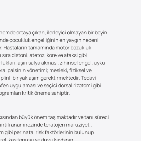
nemde ortaya çıkan, ilerleyici olmayan bir beyin
linde çocukluk engelliğinin en yaygın nedeni
dir. Hastaların tamamında motor bozukluk
ra distoni, atetoz, kore ve ataksi gibi
kları, aşırı salya akması, zihinsel engel, uyku
ral palsinin yönetimi; mesleki, fiziksel ve
siplinli bir yaklaşım gerektirmektedir. Tedavi
ofen uygulaması ve seçici dorsal rizotomi gibi
ogramları kritik öneme sahiptir.
açısından büyük önem taşımaktadır ve tanı süreci
ntılı anamnezinde teratojen maruziyeti,
 gibi perinatal risk faktörlerinin bulunup
ntrol, kas tonusu ve duyu kaybının