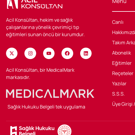
Menü
Acil Konsültan, hekim ve sağlık
Canlı
çalışanlarına yönelik çevrimiçi tıp
Hakkımızd
eğitimleri sunan öncü bir kurumdur.
Takım Ark
Abonelik
Eğitimler
Acil Konsültan, bir MedicalMark
Reçeteler
markasıdır.
Yazılar
S.S.S.
Üye Girişi 
Sağlık Hukuku Belgeli tek uygulama