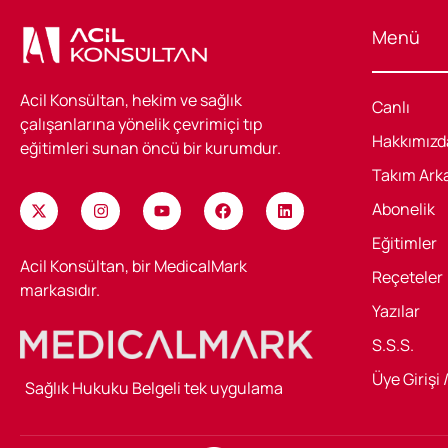
Menü
Acil Konsültan, hekim ve sağlık
Canlı
çalışanlarına yönelik çevrimiçi tıp
Hakkımızd
eğitimleri sunan öncü bir kurumdur.
Takım Ark
Abonelik
Eğitimler
Acil Konsültan, bir MedicalMark
Reçeteler
markasıdır.
Yazılar
S.S.S.
Üye Girişi 
Sağlık Hukuku Belgeli tek uygulama