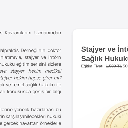
is Kavramlarını Uzmanından
Stajyer ve İn
lpraktis Derneği’nin doktor
atımıyla, stajyer ve intörn
Sağlık Hukuk
hukuku eğitim serisini sizlere
Eğitim Fiyatı:
1.500 TL
50
eya stajyer hekim medikal
stajyer hekim hapse girer mi?
ak ve temel sağlık hukuku ile
arı konusunda geniş bir bilgi
llerine yönelik hazırlanan bu
rin karşılaşabilecekleri hukuki
 ve gerçek hayattan örneklerle