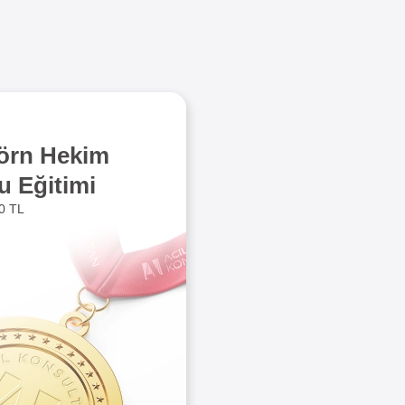
törn Hekim
u Eğitimi
0 TL