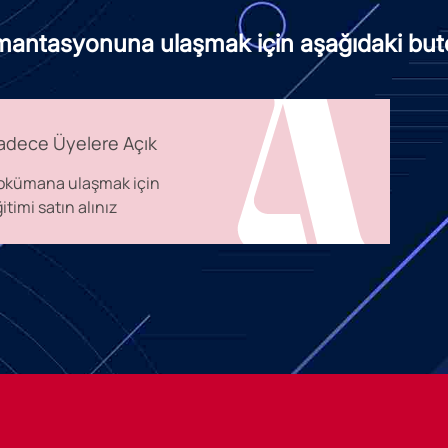
mantasyonuna ulaşmak için aşağıdaki buto
adece Üyelere Açık
okümana ulaşmak için
itimi satın alınız