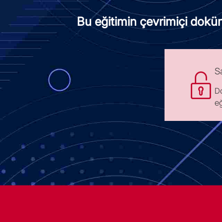
Bu eğitimin çevrimiçi dokü
S
D
eğ