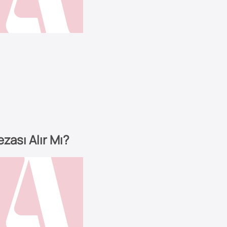
zası Alır Mı?