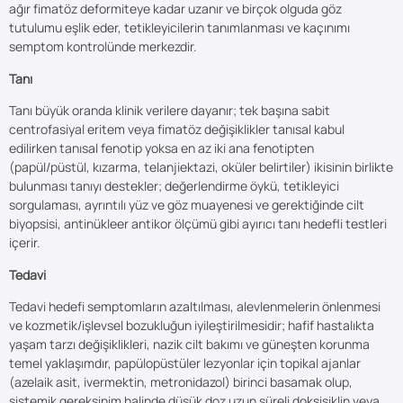
ağır fimatöz deformiteye kadar uzanır ve birçok olguda göz
tutulumu eşlik eder, tetikleyicilerin tanımlanması ve kaçınımı
semptom kontrolünde merkezdir.
Tanı
Tanı büyük oranda klinik verilere dayanır; tek başına sabit
centrofasiyal eritem veya fimatöz değişiklikler tanısal kabul
edilirken tanısal fenotip yoksa en az iki ana fenotipten
(papül/püstül, kızarma, telanjiektazi, oküler belirtiler) ikisinin birlikte
bulunması tanıyı destekler; değerlendirme öykü, tetikleyici
sorgulaması, ayrıntılı yüz ve göz muayenesi ve gerektiğinde cilt
biyopsisi, antinükleer antikor ölçümü gibi ayırıcı tanı hedefli testleri
içerir.
Tedavi
Tedavi hedefi semptomların azaltılması, alevlenmelerin önlenmesi
ve kozmetik/işlevsel bozukluğun iyileştirilmesidir; hafif hastalıkta
yaşam tarzı değişiklikleri, nazik cilt bakımı ve güneşten korunma
temel yaklaşımdır, papülopüstüler lezyonlar için topikal ajanlar
(azelaik asit, ivermektin, metronidazol) birinci basamak olup,
sistemik gereksinim halinde düşük doz uzun süreli doksisiklin veya