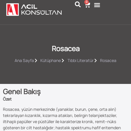
0
Rosacea
Ana Sayfa
Kütüphane
Tıbbi Literatür
Rosacea
Genel Bakış
Özet
Rosacea, yüzün merkezinde (yanaklar, burun, çene, orta alın)
tekrarlayan kızarıklık, kızarma atakları, belirgin telanjiektaziler,
iltihaplı papüller ve püstüller ile karakterize kronik, remit–nüks
gösteren bir cilt hastalığıdır; hastalık spektrumu hafif eritemden