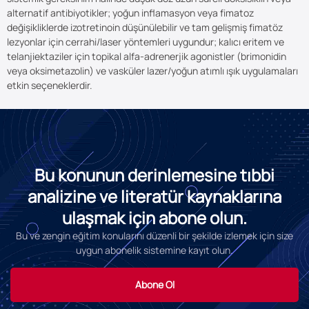
alternatif antibiyotikler; yoğun inflamasyon veya fimatoz
değişikliklerde izotretinoin düşünülebilir ve tam gelişmiş fimatöz
lezyonlar için cerrahi/laser yöntemleri uygundur; kalıcı eritem ve
telanjiektaziler için topikal alfa-adrenerjik agonistler (brimonidin
veya oksimetazolin) ve vasküler lazer/yoğun atımlı ışık uygulamaları
etkin seçeneklerdir.
Bu konunun derinlemesine tıbbi
analizine ve literatür kaynaklarına
ulaşmak için abone olun.
Bu ve zengin eğitim konularını düzenli bir şekilde izlemek için size
uygun abonelik sistemine kayıt olun.
Abone Ol