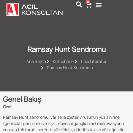
0
Ramsay Hunt Sendromu
Ana Sayfa
Kütüphane
Tıbbi Literatür
Ramsay Hunt Sendromu
Genel Bakış
Özet
Ramsay Hunt sendromu, varisella zoster virüsünün yüz sinirine
(genikülat ganglionu ve ilişkili duyusal ganglionlar) reaktivasyonu
sonucu tek taraflı periferik yüz felci, şiddetli kulak ve yüz ağrısı ile