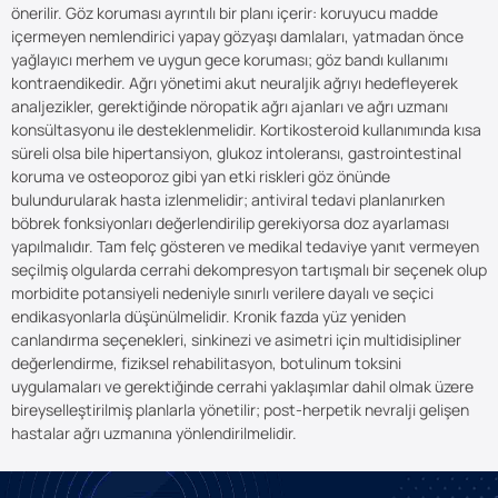
önerilir. Göz koruması ayrıntılı bir planı içerir: koruyucu madde
içermeyen nemlendirici yapay gözyaşı damlaları, yatmadan önce
yağlayıcı merhem ve uygun gece koruması; göz bandı kullanımı
kontraendikedir. Ağrı yönetimi akut neuraljik ağrıyı hedefleyerek
analjezikler, gerektiğinde nöropatik ağrı ajanları ve ağrı uzmanı
konsültasyonu ile desteklenmelidir. Kortikosteroid kullanımında kısa
süreli olsa bile hipertansiyon, glukoz intoleransı, gastrointestinal
koruma ve osteoporoz gibi yan etki riskleri göz önünde
bulundurularak hasta izlenmelidir; antiviral tedavi planlanırken
böbrek fonksiyonları değerlendirilip gerekiyorsa doz ayarlaması
yapılmalıdır. Tam felç gösteren ve medikal tedaviye yanıt vermeyen
seçilmiş olgularda cerrahi dekompresyon tartışmalı bir seçenek olup
morbidite potansiyeli nedeniyle sınırlı verilere dayalı ve seçici
endikasyonlarla düşünülmelidir. Kronik fazda yüz yeniden
canlandırma seçenekleri, sinkinezi ve asimetri için multidisipliner
değerlendirme, fiziksel rehabilitasyon, botulinum toksini
uygulamaları ve gerektiğinde cerrahi yaklaşımlar dahil olmak üzere
bireyselleştirilmiş planlarla yönetilir; post-herpetik nevralji gelişen
hastalar ağrı uzmanına yönlendirilmelidir.