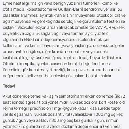
Lyme hastalığı, malign veya benign yüz siniri tümörleri, komplike
otitis media, kolesteatoma ve Guillain-Barré sendromu yer alır; bu
olasılıklar anamnez, ayrıntılı kranial sinir muayenesi, otoskopi, cilt ve
ağız muayenesi ve gerektiğinde serolojik ve görüntüleme testleri ile
dışlanır. Veziküler lezyonlardan alınacak örneklerde VZV PCR yüksek
duyarlılık ve özgüllük sağlar; ağır veya tamamlayıcı yüz felci
olgularında ENoG sinir dejenerasyonunu nicelendirmek için
kullanılabilir ve kırmızı bayraklar (yavaş başlangıç, düzensiz bölgeler
arası zayıflık dağılımı, diğer kranial nöropatiler veya önceki
ipsilateral felç öyküsü) varlığında kontrastlı baş-boyun MRI istenir.
Oftalmik komplikasyonlar açısından keratit değerlendirmesi
önemlidir; göz kapatma yetmezliği, kuru göz ve korneal hasar riski
değerlendirilmeli ve derhal önleyici göz bakımı başlatılmalıdır.
Tedavi
Akut dönemde temel yaklaşım semptomların erken dönemde (ilk 72
saat içinde) agresif tıbbi yönetimidir: yüksek doz oral kortikosteroid
rejimi (örneğin prednizolon 1 mg/kg/gün’e kadar, kısa sürede taper
ile) ile eş zamanlı yüksek doz antiviral (valasiklovir 1.000 mg üç kez
günlük 7 gün veya asiklovir 800 mg beş kez günlük 7 gün; immün
yetmezlikli olgularda intravenöz dozlama değerlendirilir) verilmesi