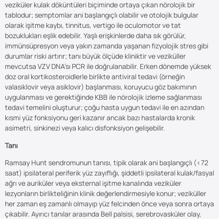
veziküler kulak döküntüleri biçiminde ortaya çıkan nörolojik bir
tablodur; semptomlar ani başlangıçlı olabilir ve otolojik bulgular
olarak işitme kaybı, tinnitus, vertigo ile oculomotor ve tat
bozuklukları eşlik edebilir. Yaşlı erişkinlerde daha sık görülür,
immünsüpresyon veya yakın zamanda yaşanan fizyolojik stres gibi
durumlar riski artırır; tanı büyük ölçüde kliniktir ve veziküller
mevcutsa VZV DNA’sı PCR ile doğrulanabilir. Erken dönemde yüksek
doz oral kortikosteroidlerle birlikte antiviral tedavi (örneğin
valasiklovir veya asiklovir) başlanması, koruyucu göz bakımının
uygulanması ve gerektiğinde KBB ile nörolojik izleme sağlanması
tedavi temelini oluşturur; çoğu hasta uygun tedavi ile en azından
kısmi yüz fonksiyonu geri kazanır ancak bazı hastalarda kronik
asimetri, sinkinezi veya kalıcı disfonksiyon gelişebilir.
Tanı
Ramsay Hunt sendromunun tanısı, tipik olarak ani başlangıçlı (<72
saat) ipsilateral periferik yüz zayıflığı, şiddetli ipsilateral kulak/fasyal
ağrı ve auriküler veya eksternal işitme kanalında veziküler
lezyonların birlikteliğinin klinik değerlendirmesiyle konur; veziküller
her zaman eş zamanlı olmayıp yüz felcinden önce veya sonra ortaya
çıkabilir. Ayırıcı tanılar arasında Bell palsisi, serebrovasküler olay,