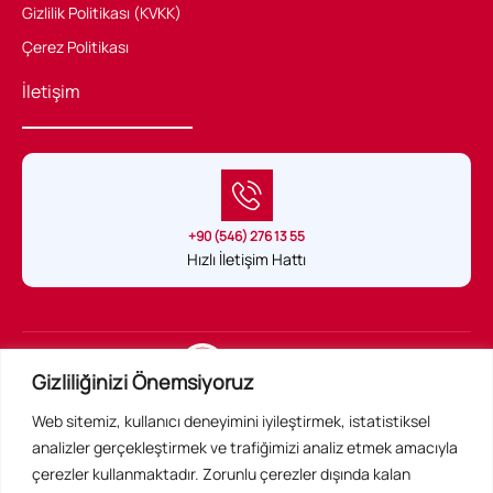
Gizlilik Politikası (KVKK)
Çerez Politikası
İletişim
+90 (546) 276 13 55
Hızlı İletişim Hattı
Sağlık Hukuku Belgeli tek uygulama
Gizliliğinizi Önemsiyoruz
Web sitemiz, kullanıcı deneyimini iyileştirmek, istatistiksel
Acil Konsültan Resmi Web Sitesidir ©
analizler gerçekleştirmek ve trafiğimizi analiz etmek amacıyla
Tüm Hakları Saklıdır
çerezler kullanmaktadır. Zorunlu çerezler dışında kalan