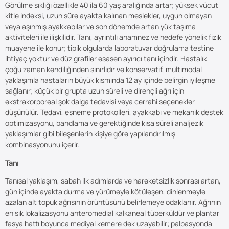
Görülme sıklığı özellikle 40 ila 60 yaş aralığında artar; yüksek vücut
kitle indeksi, uzun süre ayakta kalınan meslekler, uygun olmayan
veya aşınmış ayakkabılar ve son dönemde artan yük taşıma
aktiviteleri ile ilişkilidir. Tanı, ayrıntılı anamnez ve hedefe yönelik fizik
muayene ile konur; tipik olgularda laboratuvar doğrulama testine
ihtiyaç yoktur ve düz grafiler esasen ayırıcı tanı içindir. Hastalık
çoğu zaman kendiliğinden sınırlıdır ve konservatif, multimodal
yaklaşımla hastaların büyük kısmında 12 ay içinde belirgin iyileşme
sağlanır; küçük bir grupta uzun süreli ve dirençli ağrı için
ekstrakorporeal şok dalga tedavisi veya cerrahi seçenekler
düşünülür. Tedavi, esneme protokolleri, ayakkabı ve mekanik destek
optimizasyonu, bandlama ve gerektiğinde kısa süreli analjezik
yaklaşımlar gibi bileşenlerin kişiye göre yapılandırılmış
kombinasyonunu içerir.
Tanı
Tanısal yaklaşım, sabah ilk adımlarda ve hareketsizlik sonrası artan,
gün içinde ayakta durma ve yürümeyle kötüleşen, dinlenmeyle
azalan alt topuk ağrısının örüntüsünü belirlemeye odaklanır. Ağrının
en sık lokalizasyonu anteromedial kalkaneal tüberküldür ve plantar
fasya hattı boyunca mediyal kemere dek uzayabilir; palpasyonda