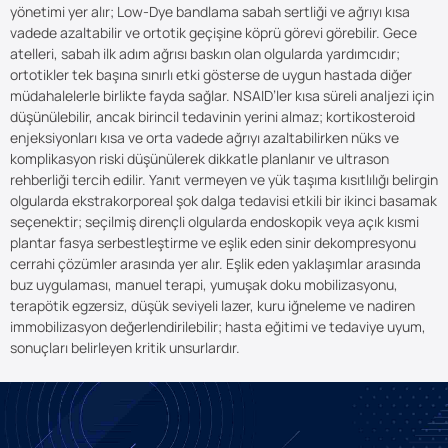
yönetimi yer alır; Low-Dye bandlama sabah sertliği ve ağrıyı kısa
vadede azaltabilir ve ortotik geçişine köprü görevi görebilir. Gece
atelleri, sabah ilk adım ağrısı baskın olan olgularda yardımcıdır;
ortotikler tek başına sınırlı etki gösterse de uygun hastada diğer
müdahalelerle birlikte fayda sağlar. NSAID’ler kısa süreli analjezi için
düşünülebilir, ancak birincil tedavinin yerini almaz; kortikosteroid
enjeksiyonları kısa ve orta vadede ağrıyı azaltabilirken nüks ve
komplikasyon riski düşünülerek dikkatle planlanır ve ultrason
rehberliği tercih edilir. Yanıt vermeyen ve yük taşıma kısıtlılığı belirgin
olgularda ekstrakorporeal şok dalga tedavisi etkili bir ikinci basamak
seçenektir; seçilmiş dirençli olgularda endoskopik veya açık kısmi
plantar fasya serbestleştirme ve eşlik eden sinir dekompresyonu
cerrahi çözümler arasında yer alır. Eşlik eden yaklaşımlar arasında
buz uygulaması, manuel terapi, yumuşak doku mobilizasyonu,
terapötik egzersiz, düşük seviyeli lazer, kuru iğneleme ve nadiren
immobilizasyon değerlendirilebilir; hasta eğitimi ve tedaviye uyum,
sonuçları belirleyen kritik unsurlardır.