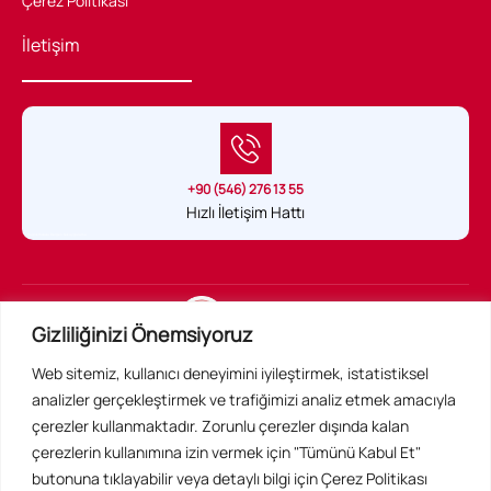
Çerez Politikası
İletişim
+90 (546) 276 13 55
Hızlı İletişim Hattı
Sağlık Hukuku Belgeli tek uygulama
Gizliliğinizi Önemsiyoruz
Web sitemiz, kullanıcı deneyimini iyileştirmek, istatistiksel
Acil Konsültan Resmi Web Sitesidir ©
analizler gerçekleştirmek ve trafiğimizi analiz etmek amacıyla
Tüm Hakları Saklıdır
çerezler kullanmaktadır. Zorunlu çerezler dışında kalan
çerezlerin kullanımına izin vermek için "Tümünü Kabul Et"
butonuna tıklayabilir veya detaylı bilgi için Çerez Politikası