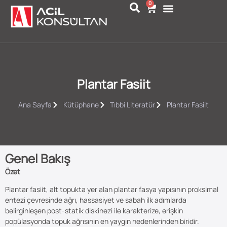
0
Plantar Fasiit
Ana Sayfa
Kütüphane
Tıbbi Literatür
Plantar Fasiit
Genel Bakış
Özet
Plantar fasiit, alt topukta yer alan plantar fasya yapısının proksimal
entezi çevresinde ağrı, hassasiyet ve sabah ilk adımlarda
belirginleşen post-statik diskinezi ile karakterize, erişkin
popülasyonda topuk ağrısının en yaygın nedenlerinden biridir.