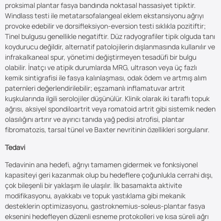
proksimal plantar fasya bandında noktasal hassasiyet tipiktir.
Windlass testi ile metatarsofalangeal eklem ekstansiyonu ağrıyı
provoke edebilir ve dorsifleksiyon-eversion testi sıklıkla pozitiftir;
Tinel bulgusu genellikle negatiftir. Düz radyografiler tipik olguda tanı
koydurucu değildir, alternatif patolojilerin dışlanmasında kullanılır ve
infrakalkaneal spur, yönetimi değiştirmeyen tesadüfi bir bulgu
olabilir. İnatçı ve atipik durumlarda MRG, ultrason veya üç fazlı
kemik sintigrafisi ile fasya kalınlaşması, odak ödem ve artmış alım
paternleri değerlendirilebilir; eşzamanlı inflamatuvar artrit
kuşkularında ilgili serolojiler düşünülür. Klinik olarak iki taraflı topuk
ağrısı, aksiyel spondiloartrit veya romatoid artrit gibi sistemik neden
olasılığını artırır ve ayırıcı tanıda yağ pedisi atrofisi, plantar
fibromatozis, tarsal tünel ve Baxter nevritinin özellikleri sorgulanır.
Tedavi
Tedavinin ana hedefi, ağrıyı tamamen gidermek ve fonksiyonel
kapasiteyi geri kazanmak olup bu hedeflere çoğunlukla cerrahi dışı,
çok bileşenli bir yaklaşım ile ulaşılır. İlk basamakta aktivite
modifikasyonu, ayakkabı ve topuk yastıklama gibi mekanik
desteklerin optimizasyonu, gastroknemius-soleus-plantar fasya
eksenini hedefleyen düzenli esneme protokolleri ve kısa süreli ağrı