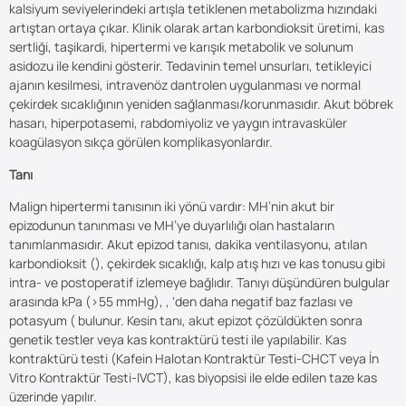
kalsiyum seviyelerindeki artışla tetiklenen metabolizma hızındaki
artıştan ortaya çıkar. Klinik olarak artan karbondioksit üretimi, kas
sertliği, taşikardi, hipertermi ve karışık metabolik ve solunum
asidozu ile kendini gösterir. Tedavinin temel unsurları, tetikleyici
ajanın kesilmesi, intravenöz dantrolen uygulanması ve normal
çekirdek sıcaklığının yeniden sağlanması/korunmasıdır. Akut böbrek
hasarı, hiperpotasemi, rabdomiyoliz ve yaygın intravasküler
koagülasyon sıkça görülen komplikasyonlardır.
Tanı
Malign hipertermi tanısının iki yönü vardır: MH’nin akut bir
epizodunun tanınması ve MH’ye duyarlılığı olan hastaların
tanımlanmasıdır. Akut epizod tanısı, dakika ventilasyonu, atılan
karbondioksit (), çekirdek sıcaklığı, kalp atış hızı ve kas tonusu gibi
intra- ve postoperatif izlemeye bağlıdır. Tanıyı düşündüren bulgular
arasında kPa (>55 mmHg), , ‘den daha negatif baz fazlası ve
potasyum ( bulunur. Kesin tanı, akut epizot çözüldükten sonra
genetik testler veya kas kontraktürü testi ile yapılabilir. Kas
kontraktürü testi (Kafein Halotan Kontraktür Testi-CHCT veya İn
Vitro Kontraktür Testi-IVCT), kas biyopsisi ile elde edilen taze kas
üzerinde yapılır.