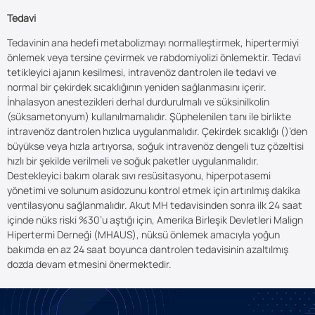
Tedavi
Tedavinin ana hedefi metabolizmayı normalleştirmek, hipertermiyi
önlemek veya tersine çevirmek ve rabdomiyolizi önlemektir. Tedavi
tetikleyici ajanın kesilmesi, intravenöz dantrolen ile tedavi ve
normal bir çekirdek sıcaklığının yeniden sağlanmasını içerir.
İnhalasyon anestezikleri derhal durdurulmalı ve süksinilkolin
(süksametonyum) kullanılmamalıdır. Şüphelenilen tanı ile birlikte
intravenöz dantrolen hızlıca uygulanmalıdır. Çekirdek sıcaklığı ()’den
büyükse veya hızla artıyorsa, soğuk intravenöz dengeli tuz çözeltisi
hızlı bir şekilde verilmeli ve soğuk paketler uygulanmalıdır.
Destekleyici bakım olarak sıvı resüsitasyonu, hiperpotasemi
yönetimi ve solunum asidozunu kontrol etmek için artırılmış dakika
ventilasyonu sağlanmalıdır. Akut MH tedavisinden sonra ilk 24 saat
içinde nüks riski %30’u aştığı için, Amerika Birleşik Devletleri Malign
Hipertermi Derneği (MHAUS), nüksü önlemek amacıyla yoğun
bakımda en az 24 saat boyunca dantrolen tedavisinin azaltılmış
dozda devam etmesini önermektedir.