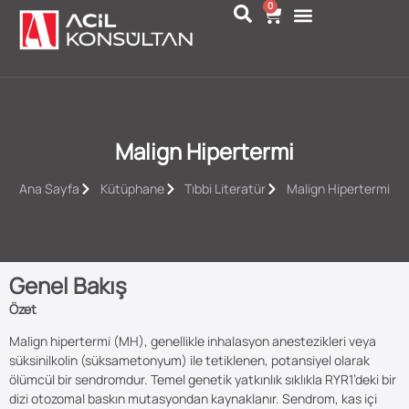
0
Malign Hipertermi
Ana Sayfa
Kütüphane
Tıbbi Literatür
Malign Hipertermi
Genel Bakış
Özet
Malign hipertermi (MH), genellikle inhalasyon anestezikleri veya
süksinilkolin (süksametonyum) ile tetiklenen, potansiyel olarak
ölümcül bir sendromdur. Temel genetik yatkınlık sıklıkla RYR1’deki bir
dizi otozomal baskın mutasyondan kaynaklanır. Sendrom, kas içi