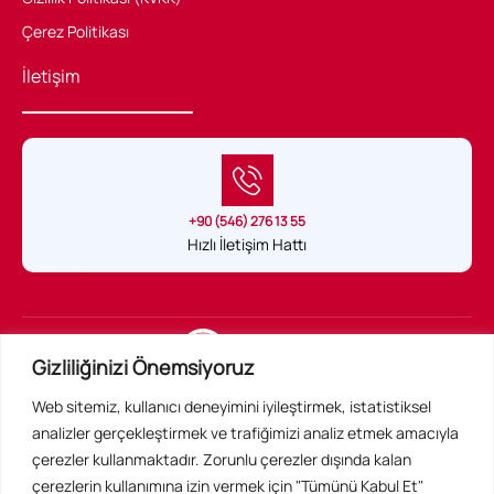
Çerez Politikası
İletişim
+90 (546) 276 13 55
Hızlı İletişim Hattı
Sağlık Hukuku Belgeli tek uygulama
Gizliliğinizi Önemsiyoruz
Web sitemiz, kullanıcı deneyimini iyileştirmek, istatistiksel
Acil Konsültan Resmi Web Sitesidir ©
analizler gerçekleştirmek ve trafiğimizi analiz etmek amacıyla
Tüm Hakları Saklıdır
çerezler kullanmaktadır. Zorunlu çerezler dışında kalan
çerezlerin kullanımına izin vermek için "Tümünü Kabul Et"