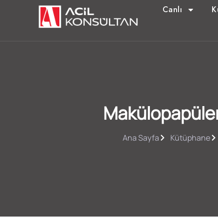
Canlı
K
Makülopapüler
Ana Sayfa
Kütüphane