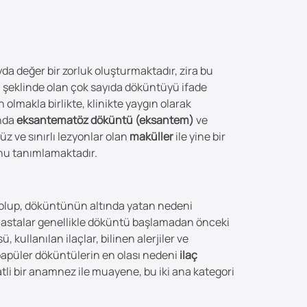
yda değer bir zorluk oluşturmaktadır, zira bu
pül şeklinde olan çok sayıda döküntüyü ifade
n olmakla birlikte, klinikte yaygın olarak
ında
eksantematöz döküntü (eksantem)
ve
z ve sınırlı lezyonlar olan
maküller
ile yine bir
unu tanımlamaktadır.
 olup, döküntünün altında yatan nedeni
. Hastalar genellikle döküntü başlamadan önceki
 kullanılan ilaçlar, bilinen alerjiler ve
opapüler döküntülerin en olası nedeni
ilaç
ikkatli bir anamnez ile muayene, bu iki ana kategori