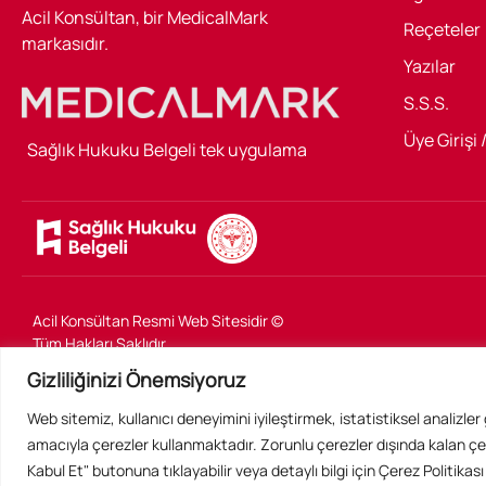
Acil Konsültan, bir MedicalMark
Reçeteler
markasıdır.
Yazılar
S.S.S.
Üye Girişi 
Sağlık Hukuku Belgeli tek uygulama
Acil Konsültan Resmi Web Sitesidir ©
Tüm Hakları Saklıdır
Gizliliğinizi Önemsiyoruz
Toplumsal sorumluluk gereği sokak
Web sitemiz, kullanıcı deneyimini iyileştirmek, istatistiksel analizle
hayvanlarına destek vermekteyiz. UPA
amacıyla çerezler kullanmaktadır. Zorunlu çerezler dışında kalan çe
kurumsal bağışçısıyız.
Kabul Et" butonuna tıklayabilir veya detaylı bilgi için Çerez Politikası 