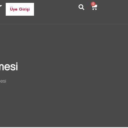
0
Üye Girişi
mesi
esi