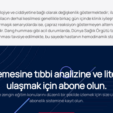
ojiye ve ciddiyetine bağlı olarak değişkenlik göstermektedir; i
lacın derhal kesilmesi genellikle birkaç gün içinde klinik iyil
maşık senaryolarda ise, çapraz reaksiyon göstermeyen alternati
emdir. Dang humması gibi acil durumlarda, Dünya Sağlık Örgütü 
gulanması tavsiye edilmekte, bu sayede hastanın hemodinamik s
esine tıbbi analizine ve li
ulaşmak için abone olun.
 zengin eğitim konularını düzenli bir şekilde izlemek için size
abonelik sistemine kayıt olun.