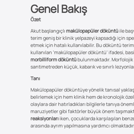
Genel Bakış
Özet
Akut başlangıçlı
makülopapüler döküntü
ile baş
terim geniş bir klinik yelpazeyi kapsadığı için s
etmek için hatalı kullanılabilir. Bu döküntü terim
kullanılan ‘makülopapüler döküntü’ ifadesi, basi
morbilliform döküntü
bulunmaktadır. Morfolojik 
santimetreden küçük, kabarık ve sınırlı lezyonla
Tanı
Makülopapüler döküntüye yönelik tanısal yaklaş
belirlemek için hem klinik hem de kronolojik öze
olaylara dair hatırladıkları bilgilerle tanıya önem
maruziyetler gibi faktörler büyük önem taşımakt
reaksiyonları
iken, çocuklarda karşılaşılan ben
arasında ayrım yapılmasına yardımcı olmaktadır