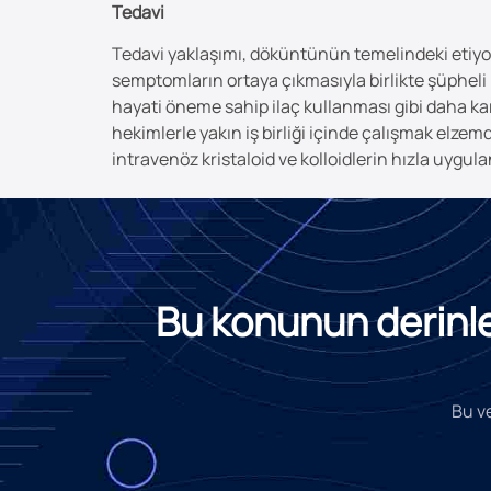
Tedavi
Tedavi yaklaşımı, döküntünün temelindeki etiyol
semptomların ortaya çıkmasıyla birlikte şüpheli i
hayati öneme sahip ilaç kullanması gibi daha kar
hekimlerle yakın iş birliği içinde çalışmak elz
intravenöz kristaloid ve kolloidlerin hızla uy
Bu konunun derinlem
Bu ve