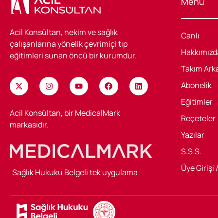
Menü
Acil Konsültan, hekim ve sağlık
Canlı
çalışanlarına yönelik çevrimiçi tıp
Hakkımızd
eğitimleri sunan öncü bir kurumdur.
Takım Ark
Abonelik
Eğitimler
Acil Konsültan, bir MedicalMark
Reçeteler
markasıdır.
Yazılar
S.S.S.
Üye Girişi 
Sağlık Hukuku Belgeli tek uygulama