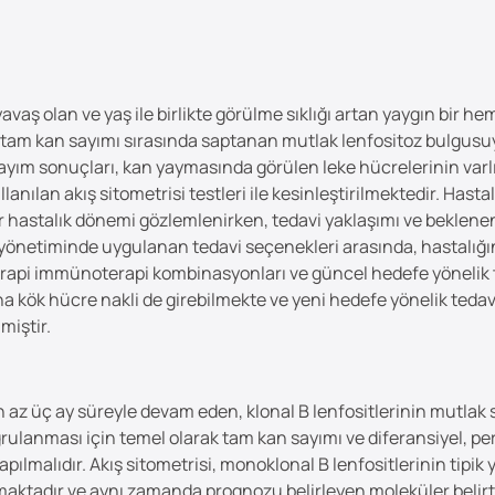
 yavaş olan ve yaş ile birlikte görülme sıklığı artan yaygın bir 
ir tam kan sayımı sırasında saptanan mutlak lenfositoz bulgusuy
 sayım sonuçları, kan yaymasında görülen leke hücrelerinin varlı
lan akış sitometrisi testleri ile kesinleştirilmektedir. Hastal
r hastalık dönemi gözlemlenirken, tedavi yaklaşımı ve beklenen
n yönetiminde uygulanan tedavi seçenekleri arasında, hastalığın
pi immünoterapi kombinasyonları ve güncel hedefe yönelik teda
na kök hücre nakli de girebilmekte ve yeni hedefe yönelik tedav
miştir.
en az üç ay süreyle devam eden, klonal B lenfositlerinin mutlak
anması için temel olarak tam kan sayımı ve diferansiyel, perif
 yapılmalıdır. Akış sitometrisi, monoklonal B lenfositlerinin tip
amaktadır ve aynı zamanda prognozu belirleyen moleküler belir