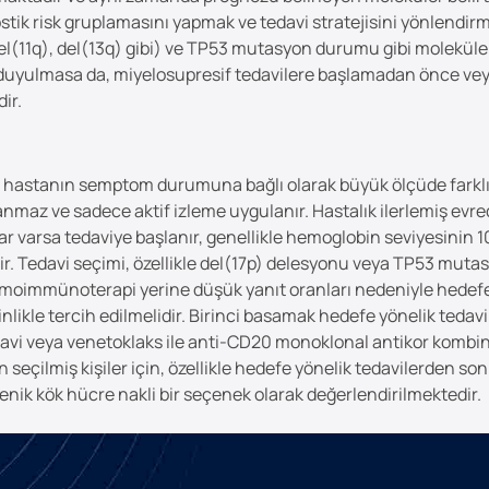
stik risk gruplamasını yapmak ve tedavi stratejisini yönlendir
 del(11q), del(13q) gibi) ve TP53 mutasyon durumu gibi moleküler
ek duyulmasa da, miyelosupresif tedavilere başlamadan önce veya
ir.
e hastanın semptom durumuna bağlı olarak büyük ölçüde farklıl
maz ve sadece aktif izleme uygulanır. Hastalık ilerlemiş evred
r varsa tedaviye başlanır, genellikle hemoglobin seviyesinin 10
r. Tedavi seçimi, özellikle del(17p) delesyonu veya TP53 mutasy
emoimmünoterapi yerine düşük yanıt oranları nedeniyle hedefe
inlikle tercih edilmelidir. Birinci basamak hedefe yönelik tedav
tedavi veya venetoklaks ile anti-CD20 monoklonal antikor kombin
n seçilmiş kişiler için, özellikle hedefe yönelik tedavilerden 
jenik kök hücre nakli bir seçenek olarak değerlendirilmektedir.