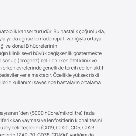
hematolojik kanser türüdür. Bu hastalık çoğunlukla,
la ya da ağrısız lenfadenopati varlığıyla ortaya
ğı ve klonal B hücrelerinin
ığın klinik seyri büyük değişkenlik göstermekte
 sonuç (prognoz) belirlenirken özel klinik ve
 erken evrelerinde genellikle tercih edilen aktif
viler yer almaktadır. Özellikle yüksek riskli
ilerin kullanımı sayesinde hastaların ortalama
 sayısının ‘den (5000 hücre/mikrolitre) fazla
erik kan yayması ve lenfositlerin klonalitesini
ik yüzey belirteçlerini (CD19, CD20, CD5, CD23
teçlerin (ZAP-70, CD38, CD49d) varlığını da