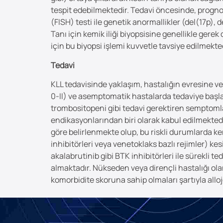
tespit edebilmektedir. Tedavi öncesinde, progno
(FISH) testi ile genetik anormallikler (del(17p),
Tanı için kemik iliği biyopsisine genellikle ger
için bu biyopsi işlemi kuvvetle tavsiye edilmekted
Tedavi
KLL tedavisinde yaklaşım, hastalığın evresine v
0-II) ve asemptomatik hastalarda tedaviye başlan
trombositopeni gibi tedavi gerektiren semptomla
endikasyonlarından biri olarak kabul edilmektedi
göre belirlenmekte olup, bu riskli durumlarda k
inhibitörleri veya venetoklaks bazlı rejimler) kes
akalabrutinib gibi BTK inhibitörleri ile sürekli 
almaktadır. Nükseden veya dirençli hastalığı ola
komorbidite skoruna sahip olmaları şartıyla allo