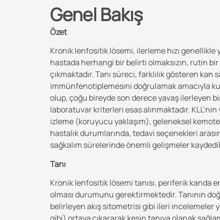
Genel Bakış
Özet
Kronik lenfositik lösemi, ilerleme hızı genellikle
hastada herhangi bir belirti olmaksızın, rutin b
çıkmaktadır. Tanı süreci, farklılık gösteren kan
immünfenotiplemesini doğrulamak amacıyla kullanı
olup, çoğu bireyde son derece yavaş ilerleyen bi
laboratuvar kriterleri esas alınmaktadır. KLL’ni
izleme (koruyucu yaklaşım), geleneksel kemotera
hastalık durumlarında, tedavi seçenekleri arası
sağkalım sürelerinde önemli gelişmeler kaydedil
Tanı
Kronik lenfositik lösemi tanısı, periferik kanda 
olması durumunu gerektirmektedir. Tanının doğrul
belirleyen akış sitometrisi gibi ileri incelemeler
gibi) ortaya çıkararak kesin tanıya olanak sağl