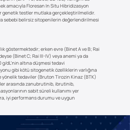
mek amacıyla Floresan In Situ Hibridizasyon
 genetik testler mutlaka gerçekleştirilmelidir.
 sebebi belirsiz sitopenilerin değerlendirilmesi
ık göstermektedir; erken evre (Binet A ve B; Rai
eyse (Binet C; Rai III-IV) veya anemi ya da
 g/dL’nin altına düşmesi tedavi
onu gibi kötü sitogenetik özelliklerin varlığına
 yönelik tedaviler (Bruton Tirozin Kinaz (BTK)
iler arasında zanubrutinib, ibrutinib,
asyonlarının sabit süreli kullanımı yer
sonra, iyi performans durumu ve uygun