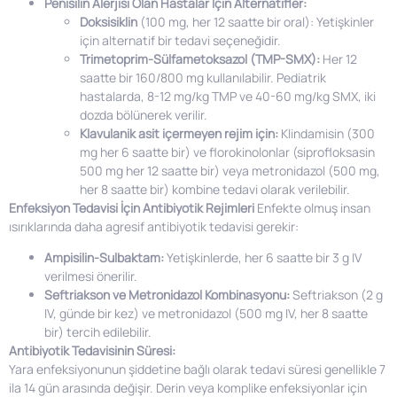
Penisilin Alerjisi Olan Hastalar İçin Alternatifler:
Doksisiklin
(100 mg, her 12 saatte bir oral): Yetişkinler
için alternatif bir tedavi seçeneğidir.
Trimetoprim-Sülfametoksazol (TMP-SMX):
Her 12
saatte bir 160/800 mg kullanılabilir. Pediatrik
hastalarda, 8-12 mg/kg TMP ve 40-60 mg/kg SMX, iki
dozda bölünerek verilir.
Klavulanik asit içermeyen rejim için:
Klindamisin (300
mg her 6 saatte bir) ve florokinolonlar (siprofloksasin
500 mg her 12 saatte bir) veya metronidazol (500 mg,
her 8 saatte bir) kombine tedavi olarak verilebilir.
Enfeksiyon Tedavisi İçin Antibiyotik Rejimleri
Enfekte olmuş insan
ısırıklarında daha agresif antibiyotik tedavisi gerekir:
Ampisilin-Sulbaktam:
Yetişkinlerde, her 6 saatte bir 3 g IV
verilmesi önerilir.
Seftriakson ve Metronidazol Kombinasyonu:
Seftriakson (2 g
IV, günde bir kez) ve metronidazol (500 mg IV, her 8 saatte
bir) tercih edilebilir.
Antibiyotik Tedavisinin Süresi:
Yara enfeksiyonunun şiddetine bağlı olarak tedavi süresi genellikle 7
ila 14 gün arasında değişir. Derin veya komplike enfeksiyonlar için