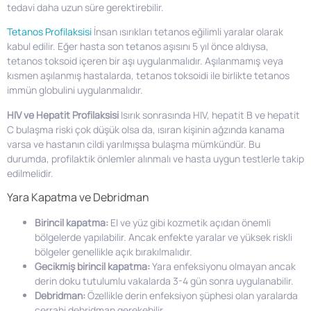
tedavi daha uzun süre gerektirebilir.
Tetanos Profilaksisi
İnsan ısırıkları tetanos eğilimli yaralar olarak
kabul edilir. Eğer hasta son tetanos aşısını 5 yıl önce aldıysa,
tetanos toksoid içeren bir aşı uygulanmalıdır. Aşılanmamış veya
kısmen aşılanmış hastalarda, tetanos toksoidi ile birlikte tetanos
immün globulini uygulanmalıdır.
HIV ve Hepatit Profilaksisi
Isırık sonrasında HIV, hepatit B ve hepatit
C bulaşma riski çok düşük olsa da, ısıran kişinin ağzında kanama
varsa ve hastanın cildi yarılmışsa bulaşma mümkündür. Bu
durumda, profilaktik önlemler alınmalı ve hasta uygun testlerle takip
edilmelidir.
Yara Kapatma ve Debridman
Birincil kapatma:
El ve yüz gibi kozmetik açıdan önemli
bölgelerde yapılabilir. Ancak enfekte yaralar ve yüksek riskli
bölgeler genellikle açık bırakılmalıdır.
Gecikmiş birincil kapatma:
Yara enfeksiyonu olmayan ancak
derin doku tutulumlu vakalarda 3-4 gün sonra uygulanabilir.
Debridman:
Özellikle derin enfeksiyon şüphesi olan yaralarda
cerrahi debridman gerekebilir.