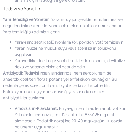
anlamak için radyografi gerekli olabilir.
Tedavi ve Yönetim
Yara Temizliği ve Yönetimi
Yaranın uygun şekilde temizlenmesi ve
değerlendirilmesi enfeksiyonu önlemek için kritik öneme sahiptir.
Yara temizliği şu adımları içerir:
Yarayı antiseptik solüsyonlarla (ör. povidon iyot) temizleyin.
Yaranın üzerine musluk suyu veya steril salin solüsyonu
uygulayın.
Yarayı dikkatlice irrigasyonla temizledikten sonra, devitalize
doku ve yabancı cisimleri debride edin.
Antibiyotik Tedavisi
İnsan ısırıklarında, hem aerobik hem de
anaerobik bakteri florası potansiyel enfeksiyon kaynağıdır. Bu
nedenle geniş spektrumlu antibiyotik tedavisi tercih edilir.
Enfeksiyon riski taşıyan insan ısırığı yaralarında önerilen
antibiyotikler şunlardır:
Amoksisilin-Klavulanat:
En yaygın tercih edilen antibiyotiktir.
Yetişkinler için dozaj, her 12 saatte bir 875/125 mg oral
alınmasıdır. Pediatrik dozaj ise 20-40 mg/kg/gün, iki dozda
bölünerek uygulanabilir.