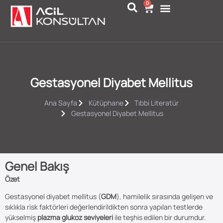
0
Gestasyonel Diyabet Mellitus
Ana Sayfa
Kütüphane
Tıbbi Literatür
Gestasyonel Diyabet Mellitus
Genel Bakış
Özet
Gestasyonel diyabet mellitus (
GDM
), hamilelik sırasında gelişen ve
sıklıkla risk faktörleri değerlendirildikten sonra yapılan testlerde
yükselmiş
plazma glukoz seviyeleri
ile teşhis edilen bir durumdur.