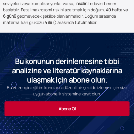
seviyeleri veya komplikasyonlar varsa,
insülin
tedavisi hemen
başlatılır. Fetal makrozomi riskini azaltmak için doğum,
40 hafta ve
6 günü
geçmeyecek şekilde planlanmalıdır. Doğum sırasında
maternal kan glukozu
4 ile
() arasında tutulmalıdır.
Bu konunun derinlemesine tıbbi
analizine ve literatür kaynaklarına
ulaşmak için abone olun.
Bu ve zengin eğitim konularını düzenli bir şekilde izlemek için size
uygun abonelik sistemine kayıt olun.
Abone Ol