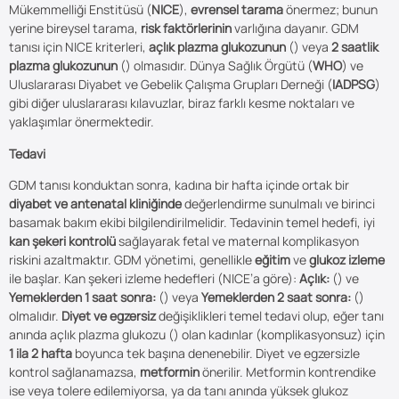
Mükemmelliği Enstitüsü (
NICE
),
evrensel tarama
önermez; bunun
yerine bireysel tarama,
risk faktörlerinin
varlığına dayanır. GDM
tanısı için NICE kriterleri,
açlık plazma glukozunun
() veya
2 saatlik
plazma glukozunun
() olmasıdır. Dünya Sağlık Örgütü (
WHO
) ve
Uluslararası Diyabet ve Gebelik Çalışma Grupları Derneği (
IADPSG
)
gibi diğer uluslararası kılavuzlar, biraz farklı kesme noktaları ve
yaklaşımlar önermektedir.
Tedavi
GDM tanısı konduktan sonra, kadına bir hafta içinde ortak bir
diyabet ve antenatal kliniğinde
değerlendirme sunulmalı ve birinci
basamak bakım ekibi bilgilendirilmelidir. Tedavinin temel hedefi, iyi
kan şekeri kontrolü
sağlayarak fetal ve maternal komplikasyon
riskini azaltmaktır. GDM yönetimi, genellikle
eğitim
ve
glukoz izleme
ile başlar. Kan şekeri izleme hedefleri (NICE’a göre):
Açlık:
() ve
Yemeklerden 1 saat sonra:
() veya
Yemeklerden 2 saat sonra:
()
olmalıdır.
Diyet ve egzersiz
değişiklikleri temel tedavi olup, eğer tanı
anında açlık plazma glukozu () olan kadınlar (komplikasyonsuz) için
1 ila 2 hafta
boyunca tek başına denenebilir. Diyet ve egzersizle
kontrol sağlanamazsa,
metformin
önerilir. Metformin kontrendike
ise veya tolere edilemiyorsa, ya da tanı anında yüksek glukoz