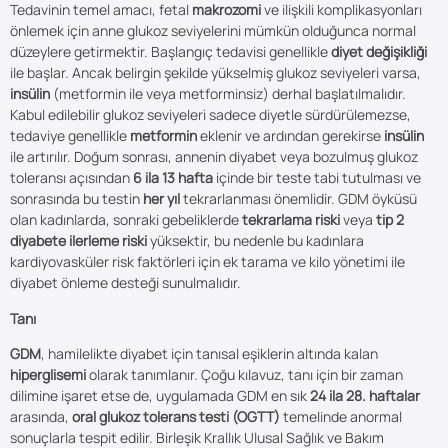
Tedavinin temel amacı, fetal
makrozomi
ve ilişkili komplikasyonları
önlemek için anne glukoz seviyelerini mümkün olduğunca normal
düzeylere getirmektir. Başlangıç tedavisi genellikle
diyet değişikliği
ile başlar. Ancak belirgin şekilde yükselmiş glukoz seviyeleri varsa,
insülin
(metformin ile veya metforminsiz) derhal başlatılmalıdır.
Kabul edilebilir glukoz seviyeleri sadece diyetle sürdürülemezse,
tedaviye genellikle
metformin
eklenir ve ardından gerekirse
insülin
ile artırılır. Doğum sonrası, annenin diyabet veya bozulmuş glukoz
toleransı açısından
6 ila 13 hafta
içinde bir teste tabi tutulması ve
sonrasında bu testin
her yıl
tekrarlanması önemlidir. GDM öyküsü
olan kadınlarda, sonraki gebeliklerde
tekrarlama riski
veya
tip 2
diyabete ilerleme riski
yüksektir, bu nedenle bu kadınlara
kardiyovasküler risk faktörleri için ek tarama ve kilo yönetimi ile
diyabet önleme desteği sunulmalıdır.
Tanı
GDM
, hamilelikte diyabet için tanısal eşiklerin altında kalan
hiperglisemi
olarak tanımlanır. Çoğu kılavuz, tanı için bir zaman
dilimine işaret etse de, uygulamada GDM en sık
24 ila 28. haftalar
arasında,
oral glukoz tolerans testi (OGTT)
temelinde anormal
sonuçlarla tespit edilir. Birleşik Krallık Ulusal Sağlık ve Bakım