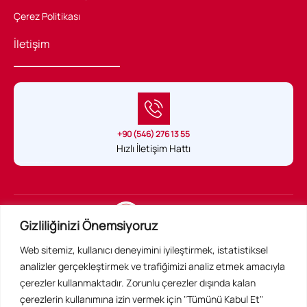
Çerez Politikası
İletişim
+90 (546) 276 13 55
Hızlı İletişim Hattı
Sağlık Hukuku Belgeli tek uygulama
Gizliliğinizi Önemsiyoruz
Web sitemiz, kullanıcı deneyimini iyileştirmek, istatistiksel
Acil Konsültan Resmi Web Sitesidir ©
analizler gerçekleştirmek ve trafiğimizi analiz etmek amacıyla
Tüm Hakları Saklıdır
çerezler kullanmaktadır. Zorunlu çerezler dışında kalan
çerezlerin kullanımına izin vermek için "Tümünü Kabul Et"