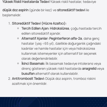
Yüksek Riskli Hastalarda Tedavi
Yüksek riskli hastalar, tedaviye
düşük doz aspirin
(günde bir kez) ve
sitoredüktif tedavi
ile
başlamalıdır.
Sitoredüktif Tedavi (Hücre Azaltıcı):
Tercih Edilen Ajan:
Hidroksiürea
, çoğu hastada tercih
edilen sitoredüktif ajandır.
Alternatif Ajanlar:
Peginterferon alfa-2a
, daha genç
hastalar (yaş <65 yıl), özellikle doğurganlık çağındaki
kadınlar ve hamile hastalar için veya hidroksiürea
kullanmak istemeyenler için alternatif bir seçenek
olarak değerlendirilebilir.
İkinci Basamak:
İlk basamak tedaviye intolerans veya
direnç gösteren yüksek riskli hastalarda
anagrelid
veya
busulfan
alternatif olarak kullanılabilir.
Antitrombosit Tedavi:
Düşük doz aspirin, tromboz riskini
azaltmak için önemlidir.