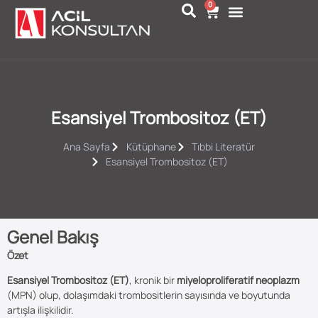
0
Esansiyel Trombositoz (ET)
Ana Sayfa
Kütüphane
Tıbbi Literatür
Esansiyel Trombositoz (ET)
Genel Bakış
Özet
Esansiyel Trombositoz (ET)
, kronik bir
miyelo­proliferatif neoplazm
(MPN) olup, dolaşımdaki trombositlerin sayısında ve boyutunda
artışla ilişkilidir.