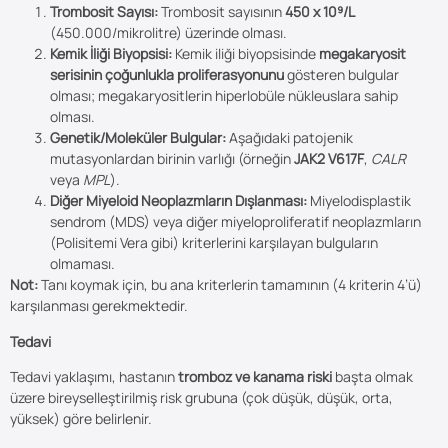
Trombosit Sayısı:
Trombosit sayısının
450 x 10⁹/L
(450.000/mikrolitre) üzerinde olması.
Kemik İliği Biyopsisi:
Kemik iliği biyopsisinde
megakaryosit
serisinin çoğunlukla proliferasyonunu
gösteren bulgular
olması; megakaryositlerin hiperlobüle nükleuslara sahip
olması.
Genetik/Moleküler Bulgular:
Aşağıdaki patojenik
mutasyonlardan birinin varlığı (örneğin
JAK2 V617F
,
CALR
veya
MPL
).
Diğer Miyeloid Neoplazmların Dışlanması:
Miyelodisplastik
sendrom (MDS) veya diğer miyeloproliferatif neoplazmların
(Polisitemi Vera gibi) kriterlerini karşılayan bulguların
olmaması.
Not:
Tanı koymak için, bu ana kriterlerin tamamının (4 kriterin 4’ü)
karşılanması gerekmektedir.
Tedavi
Tedavi yaklaşımı, hastanın
tromboz ve kanama riski
başta olmak
üzere bireyselleştirilmiş risk grubuna (çok düşük, düşük, orta,
yüksek) göre belirlenir.