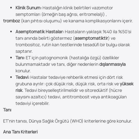
Klinik Sunum:
Hastalığın klinik belirtileri vazomotor
semptomları (örneğin baş ağrısı, eritromelalji) ,
tromboz
(kan pıhtısı oluşumu) ve kanama komplikasyonlarını içerir.
Asemptomatik Hastalar:
Hastaların yaklaşık %40 ila %50’si
tanı anında belirti göstermez (
asemptomatiktir
) ve
trombositoz, rutin kan testlerinde tesadüfi bir bulgu olarak
saptanır.
Tanı:
ET için patognomonik (hastalığa özgü) özellikler
bulunmamaktadır ve tanı, diğer nedenlerin
dışlanmasıyla
konulur.
Tedavi:
Hastalar tedaviye rehberlik etmesi için dört risk
grubuna ayrılır: çok düşük risk, düşük risk, orta risk ve
yüksek
risk
. Tedavi bireyselleştirilmelidir ve sitoredüktif (hücre
sayısını azaltıcı) tedavi, antitrombosit veya antikoagülan
tedaviyi içerebilir.
Tanı
ET’nin tanısı, Dünya Sağlık Örgütü (WHO) kriterlerine göre konulur.
Ana Tanı Kriterleri