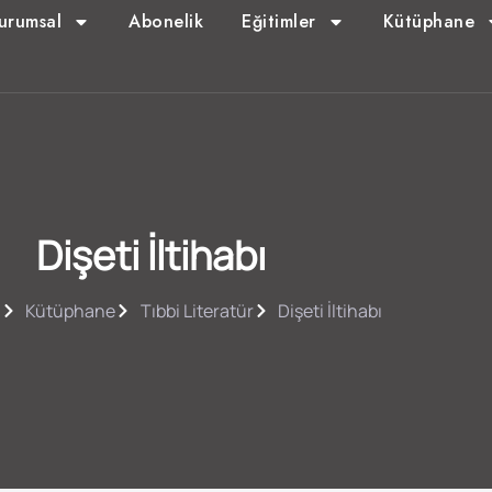
urumsal
Abonelik
Eğitimler
Kütüphane
Dişeti İltihabı
a
Kütüphane
Tıbbi Literatür
Dişeti İltihabı