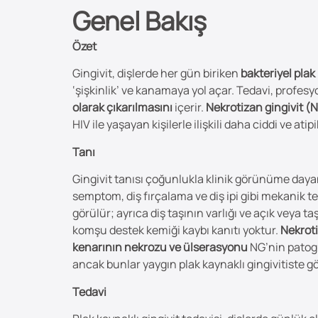
Genel Bakış
Özet
Gingivit, dişlerde her gün biriken
bakteriyel plak
‘şişkinlik’ ve kanamaya yol açar. Tedavi, profesyo
olarak çıkarılmasını
içerir.
Nekrotizan gingivit (
HIV ile yaşayan kişilerle ilişkili daha ciddi ve ati
Tanı
Gingivit tanısı çoğunlukla klinik görünüme daya
semptom, diş fırçalama ve diş ipi gibi mekanik te
görülür; ayrıca diş taşının varlığı ve açık veya ta
komşu destek kemiği kaybı kanıtı yoktur.
Nekroti
kenarının nekrozu ve ülserasyonu
NG’nin patogno
ancak bunlar yaygın plak kaynaklı gingivitiste g
Tedavi