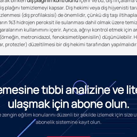
larak biriken
diş plağının kontrolünü
içerir ve bu, diş fırçalama
 diş plağını temizlemeyi kapsar. Diş hekimi veya diş hijyenisti ta
zlenmesi (diş profilaksisi) de önemlidir, çünkü diş taşı iltihap
ların %3 hidrojen peroksit ile sulanması dahil olmak üzere temiz
ralarının kullanımını içerir. Ayrıca, ağrıyı kontrol etmek için an
(örneğin, metronidazol, fenoksimetilpenisilin) düşünülebilir. H
r, protezler) düzeltilmesi bir diş hekimi tarafından yapılmalıdır
esine tıbbi analizine ve li
ulaşmak için abone olun.
 zengin eğitim konularını düzenli bir şekilde izlemek için size
abonelik sistemine kayıt olun.