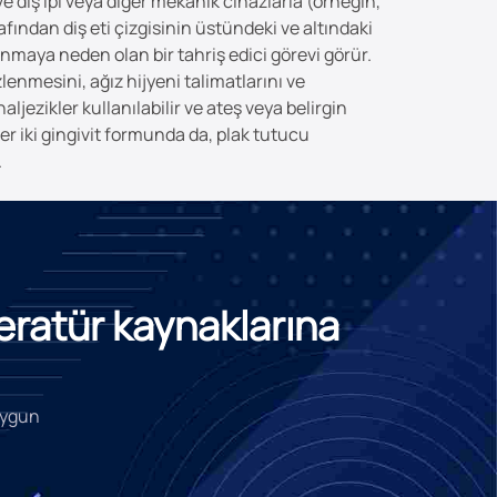
 ve diş ipi veya diğer mekanik cihazlarla (örneğin,
rafından diş eti çizgisinin üstündeki ve altındaki
lanmaya neden olan bir tahriş edici görevi görür.
lenmesini, ağız hijyeni talimatlarını ve
aljezikler kullanılabilir ve ateş veya belirgin
er iki gingivit formunda da, plak tutucu
.
teratür kaynaklarına
 uygun