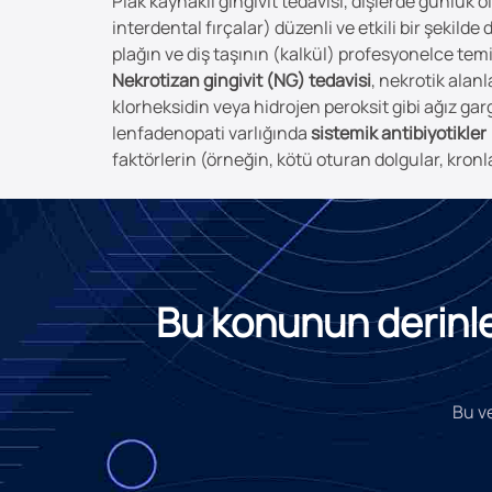
Plak kaynaklı gingivit tedavisi, dişlerde günlük o
interdental fırçalar) düzenli ve etkili bir şekilde
plağın ve diş taşının (kalkül) profesyonelce temi
Nekrotizan gingivit (NG) tedavisi
, nekrotik alan
klorheksidin veya hidrojen peroksit gibi ağız garga
lenfadenopati varlığında
sistemik antibiyotikler
faktörlerin (örneğin, kötü oturan dolgular, kronla
Bu konunun derinlem
Bu ve