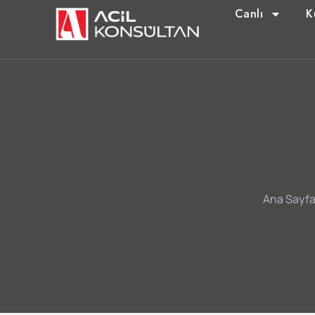
Canlı
K
Ana Sayf