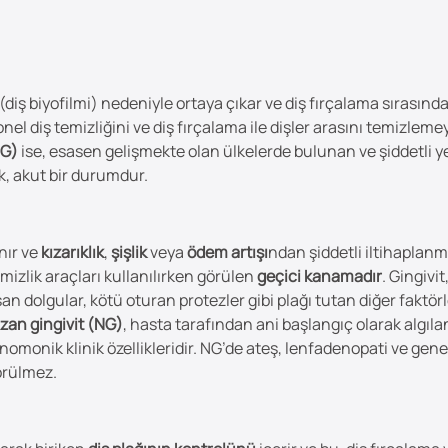
(diş biyofilmi) nedeniyle ortaya çıkar ve diş fırçalama sırasında d
nel diş temizliğini ve diş fırçalama ile dişler arasını temizleme
NG)
ise, esasen gelişmekte olan ülkelerde bulunan ve şiddetli 
pik, akut bir durumdur.
nır ve
kızarıklık
,
şişlik
veya
ödem artışı
ndan şiddetli iltihaplanmı
mizlik araçları kullanılırken görülen
geçici kanamadır
. Gingivit
şan dolgular, kötü oturan protezler gibi plağı tutan diğer faktörl
zan gingivit (NG)
, hasta tarafından ani başlangıç olarak algıla
monik klinik özellikleridir. NG’de ateş, lenfadenopati ve genel ke
örülmez.