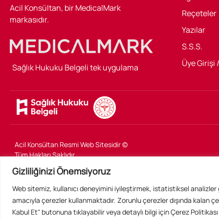
Acil Konsültan, bir MedicalMark
Reçeteler
markasıdır.
Yazılar
S.S.S.
Üye Girişi 
Sağlık Hukuku Belgeli tek uygulama
Acil Konsültan Resmi Web Sitesidir ©
Tüm Hakları Saklıdır
Gizliliğinizi Önemsiyoruz
Toplumsal sorumluluk gereği sokak
Web sitemiz, kullanıcı deneyimini iyileştirmek, istatistiksel analizle
hayvanlarına destek vermekteyiz. UPA
amacıyla çerezler kullanmaktadır. Zorunlu çerezler dışında kalan çe
kurumsal bağışçısıyız.
Kabul Et" butonuna tıklayabilir veya detaylı bilgi için Çerez Politikası 