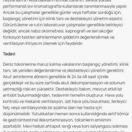
performanslı sıvı kromatografisi kullanılarak tanımlanmasıyla yapılır.
Ancak bu çalışmalar genellikle günler veya haftalar sürdüğü için,
başlangıç yönetimi için klinik tanı ve destekleyici yönetim esastır.
Görüntüleme ve rutin laboratuvar çalışmaları genellikle belirleyici
değildir, ancak nabız oksimetresi, kapnografi ve seri akciğer
fonksiyon testleri zehirlenmenin şiddetini değerlendirmek ve
ventilasyon ihtiyacını izlemek için faydalıdır.
Tedavi
Deniz toksinlerine maruz kalma vakalarının başlangıç yönetimi, klinik
tanı, sık yeniden değerlendirme ve destekleyici yönetim gerektirir.
Akut zehirlenme dönemi genellikle ilk 24 ila 48 saat içinde
gerçekleşir ve bu süre zarfında akut dekompansasyon ve solunum
yetmezliği riski en yüksektir. Destekleyici bakım, mevcut etkili bir
antidot bulunmadığından, tedavinin temelini oluşturur. Hava yolu
kontrolü ve mekanik ventilasyon, üst hava yolu bozulması, ilerleyici
felç veya ventilasyonda bir azalma olan her hasta için
düşünülmelidir. Yutulduktan hemen sonra kullanıldığında aktif kömür
ile gastrointestinal dekontaminasyon, toksinlerin emilimini
azaltabilir. Mavi halkalı ahtapot ısırığı veya koni salyangozu sokması