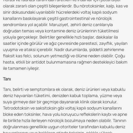
olarak zararlı olan çeşitli bileşenlerdir. Bu nörotoksinler, kalp, kas ve
sinir dokusundaki uyarılabilir hücrelerdeki voltaj kapılı sodyum
kanallarını baskılayarak çeşitli gastrointestinal ve nörolojik
sendromlara yol açabilir. Maruziyet, zehirli deniz canlılarıyla
doğrudan temas veya kontamine deniz ürünlerinin tüketilmesi
yoluyla gerçekleşir. Belirtiler genellikle hızlı başlar, dakikalar ila
saatler içinde görülür ve ağız çevresinde parestezi, zayıflık, yayılan
uyuşma ve ataksi içerebilir. Nadir durumlarda, şiddetli zehirlenme
flaksit kas felci, solunum yetmezliği ve ölüme neden olabilir. Çoğu
hasta, etkili bir antidot bulunmamasına rağmen destekleyici bakım
ile tamamen iyileşir.
Tanı
Tanı, belirti ve semptomlara ek olarak, deniz ürünleri veya kabuklu
deniz hayvanları tüketimi, denizden kabuk toplama, yüzme veya
suya girmeye dair bir geçmişe dayanarak klinik olarak konulur.
Tetrodotoksin ve saksitoksin gibi voltaj kapılı sodyum kanallarını
bloke eden toksinler, hava yolu koruyucu reflekslerin kaybı ve apne
ile birlikte hızla ilerleyen nörolojik bozulmaya neden olabilir. Tanının
doğrulanması genellikle uygun otoriteler tarafından kabuklu deniz
hayvanlarının veya balıkların etinde toksinin, sıklıkla yüksek