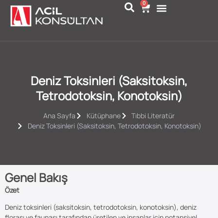
0
Deniz Toksinleri (Saksitoksin,
Tetrodotoksin, Konotoksin)
Ana Sayfa
Kütüphane
Tıbbi Literatür
Deniz Toksinleri (Saksitoksin, Tetrodotoksin, Konotoksin)
Genel Bakış
Özet
Deniz toksinleri (saksitoksin, tetrodotoksin, konotoksin), deniz
florası ve faunası tarafından üretilen ve insanlar için potansiyel