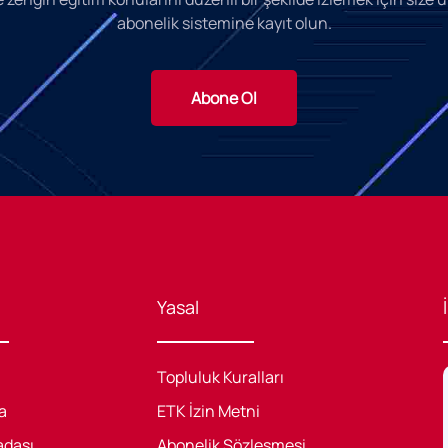
abonelik sistemine kayıt olun.
Abone Ol
Yasal
Topluluk Kuralları
a
ETK İzin Metni
adaşı
Abonelik Sözleşmesi