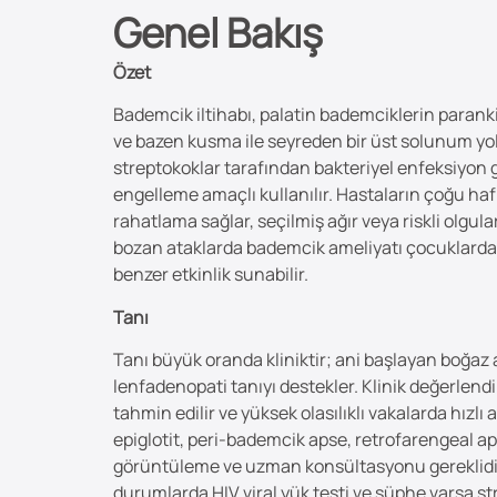
Genel Bakış
Özet
Bademcik iltihabı, palatin bademciklerin parankim
ve bazen kusma ile seyreden bir üst solunum yolu 
streptokoklar tarafından bakteriyel enfeksiyon 
engelleme amaçlı kullanılır. Hastaların çoğu hafif
rahatlama sağlar, seçilmiş ağır veya riskli olgul
bozan ataklarda bademcik ameliyatı çocuklarda at
benzer etkinlik sunabilir.
Tanı
Tanı büyük oranda kliniktir; ani başlayan boğaz 
lenfadenopati tanıyı destekler. Klinik değerlend
tahmin edilir ve yüksek olasılıklı vakalarda hızl
epiglotit, peri‑bademcik apse, retrofarengeal aps
görüntüleme ve uzman konsültasyonu gereklidir. L
durumlarda HIV viral yük testi ve şüphe varsa stre