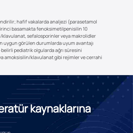
ndirilir; hafif vakalarda analjezi (parasetamol
irinci basamakta fenoksimetilpenisilin 10
klavulanat, sefalosporinler veya makrolidler
misin uygun görülen durumlarda uyum avantajı
belirli pediatrik olgularda ağrı süresini
a amoksisilin/klavulanat gibi rejimler ve cerrahi
teratür kaynaklarına
 uygun