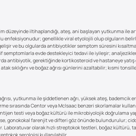
 düzeyinde iltihaplandığı, ateş, ani başlayan yutkunma ile arta
enfeksiyonudur; genellikle viral etyolojili olup olguların belir
gelişir ve bu olgularda antibiyotikler semptom süresini kısalt
 semptomlarla evde destekleyici tedavi ile iyileşir; analjezikle
arda antibiyotik, gerektiğinde kortikosteroid ve hastaneye yatış
ak sıklığını ve boğaz ağrısı günlerini azaltabilir; kısmi tonsil
ağrısı, yutkunma ile şiddetlenen ağrı, yüksek ateş, bademcik er
irme sırasında Centor veya McIsaac benzeri skorlamalar kullanı
ı antijen testi veya boğaz kültürü ile mikrobiyolojik doğrulama y
e, gonokokal farenjit ve difteri göz önünde bulundurulur; ciddi 
aboratuvar olarak hızlı streptokok testleri, boğaz kültürü, tam 
ptokok serolojisi kullanılabilir.