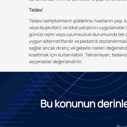
Tedavi
Tedavi semptomların şiddetine, hastanın yaşı, ko
veya ibuprofen) ve lokal yatıştırıcı uygulamala
günlük rejim veya uyumsuzluk durumunda tek doz 
uygun alternatiflerdir ve pediatrik dozlandırmal
sağlar ancak direnç ve gebelik riskleri değerlendi
kısaltmak için kullanılabilir. Tekrarlayan, tedav
seçenekler değerlendirilir.
Bu konunun derinlem
Bu ve