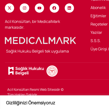
Abonelik
Eğitimler
Acil Konsültan, bir MedicalMark
Reçeteler
markasıdır.
Yazılar
S.S.S.
Üye Girişi 
Sağlık Hukuku Belgeli tek uygulama
Acil Konsültan Resmi Web Sitesidir ©
Tüm Hakları Saklıdır
Gizliliğinizi Önemsiyoruz
Toplumsal sorumluluk gereği sokak