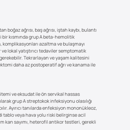
n boğaz ağrısı, baş ağrısı, iştah kaybı, bulantı
li bir kısmında grup A beta-hemolitik
ma, komplikasyonları azaltma ve bulaşmayı
r ve lokal yatıştırıcı tedaviler semptomatik
 gerekebilir. Tekrarlayan ve yaşam kalitesini
lektomi daha az postoperatif ağrı ve kanama ile
itemi ve eksudat ile ön servikal hassas
larak grup A streptokok infeksiyonu olasılığı
apılır. Ayırıcı tanılarda enfeksiyon mononükleoz,
tablo veya hava yolu riski belirginse acil
kan sayımı, heterofil antikor testleri, gerekli