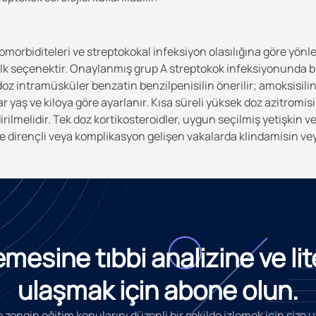
morbiditeleri ve streptokokal infeksiyon olasılığına göre yönle
r ilk seçenektir. Onaylanmış grup A streptokok infeksiyonunda b
intramüsküler benzatin benzilpenisilin önerilir; amoksisilin/
ar yaş ve kiloya göre ayarlanır. Kısa süreli yüksek doz azitro
rilmelidir. Tek doz kortikosteroidler, uygun seçilmiş yetişkin ve 
iye dirençli veya komplikasyon gelişen vakalarda klindamisin vey
esine tıbbi analizine ve li
ulaşmak için abone olun.
 zengin eğitim konularını düzenli bir şekilde izlemek için size