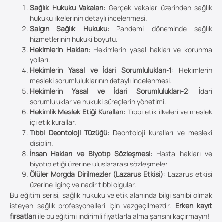
Sağlık Hukuku Vakaları
: Gerçek vakalar üzerinden sağlık
hukuku ilkelerinin detaylı incelenmesi.
Salgın Sağlık Hukuku
: Pandemi döneminde sağlık
hizmetlerinin hukuki boyutu.
Hekimlerin Hakları
: Hekimlerin yasal hakları ve korunma
yolları.
Hekimlerin Yasal ve İdari Sorumlulukları-1
: Hekimlerin
mesleki sorumluluklarının detaylı incelenmesi.
Hekimlerin Yasal ve İdari Sorumlulukları-2
: İdari
sorumluluklar ve hukuki süreçlerin yönetimi.
Hekimlik Meslek Etiği Kuralları
: Tıbbi etik ilkeleri ve meslek
içi etik kurallar.
Tıbbi Deontoloji Tüzüğü
: Deontoloji kuralları ve mesleki
disiplin.
İnsan Hakları ve Biyotıp Sözleşmesi
: Hasta hakları ve
biyotıp etiği üzerine uluslararası sözleşmeler.
Ölüler Morgda Dirilmezler (Lazarus Etkisi)
: Lazarus etkisi
üzerine ilginç ve nadir tıbbi olgular.
Bu eğitim serisi, sağlık hukuku ve etik alanında bilgi sahibi olmak
isteyen sağlık profesyonelleri için vazgeçilmezdir.
Erken kayıt
fırsatları
ile bu eğitimi indirimli fiyatlarla alma şansını kaçırmayın!