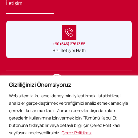
İletişim
+90 (546) 276 13 55
Hızlı İletişim Hattı
Sağlık Hukuku Belgeli tek uygulama
Gizliliğinizi Önemsiyoruz
Web sitemiz, kullanıcı deneyimini iyileştirmek, istatistiksel
Acil Konsültan Resmi Web Sitesidir ©
analizler gerçekleştirmek ve trafiğimizi analiz etmek amacıyla
Tüm Hakları Saklıdır
çerezler kullanmaktadır. Zorunlu çerezler dışında kalan
çerezlerin kullanımına izin vermek için "Tümünü Kabul Et"
butonuna tıklayabilir veya detaylı bilgi için Çerez Politikası
sayfasını inceleyebilirsiniz.
Çerez Politikası
Toplumsal sorumluluk gereği sokak hayvanlarına