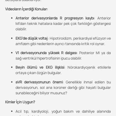
Videoların İçerdiği Konular:
Anterior derivasyonlarda R progresyon kaybı
: Anterior
MI’dan teknik hatalara kadar pek çok farklılığın göstergesi
olabilir.
EKG’de düşük voltaj
: Hipotiroidizm, perikardiyal efüzyon ve
amfizem gibi nedenlerin ayırıcı tanısında kritik rol oynar.
V1 derivasyonunda yüksek R dalgası
: Posterior MI ya da
sağ ventrikül hipertrofisinin ipucu olabilir.
Beyin ölümü ve EKG ilişkisi
: Nörokardiyojenik etkilerle
ortaya çıkan özgün bulgular.
aVR derivasyonunun önemi
: Genellikle ihmal edilen bu
derivasyonun, sol ana koroner darlığı gibi hayati bulgular
sunabileceğini biliyor musunuz?
Kimler İçin Uygun?
Acil tıp, kardiyoloji, yoğun bakım ve dahiliye alanında