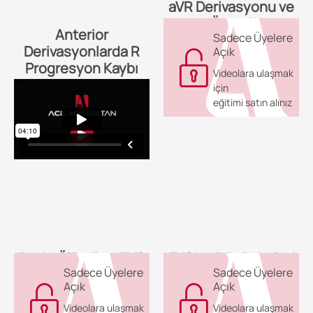
aVR Derivasyonu ve
Önemi
Anterior
Sadece Üyelere
Derivasyonlarda R
Açık
Progresyon Kaybı
Videolara ulaşmak
için
eğitimi satın alınız
Beyin Ölümü ve EKG
EKG'de Düşük Voltaj
Sadece Üyelere
Sadece Üyelere
Açık
Açık
Videolara ulaşmak
Videolara ulaşmak